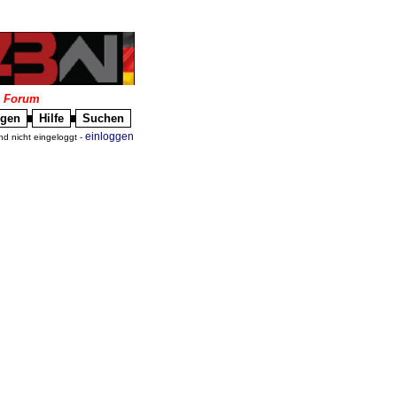
|
Forum
igen
Hilfe
Suchen
█
█
einloggen
nd nicht eingeloggt -