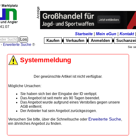
:41:07
Startseite
|
Mein eGun
|
Kontakt
Kaufen
Verkaufen
Anmelden
Suchanze
█
█
█
-
Erweiterte Suche
Sie si
Systemmeldung
Der gewünschte Artikel ist nicht verfügbar.
Mögliche Ursachen:
Sie haben sich bei der Eingabe der ID vertippt.
Das Angebot ist seit mehr als 90 Tagen beendet.
Das Angebot wurde aufgrund eines Verstoßes gegen unsere
AGB entfernt.
Der Anbieter hat sein Angebot zurückgezogen.
Erweiterte Suche
Versuchen Sie bitte, über die
Schnellsuche
oder
,
ein ähnliches Angebot zu finden.