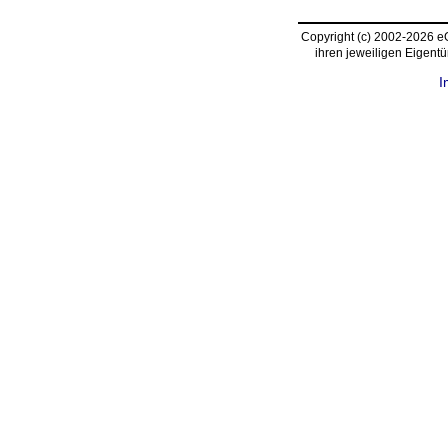
Copyright (c) 2002-2026 
ihren jeweiligen Eigent
I
request time: 0.004380 sec - runtime: 0.007262 sec