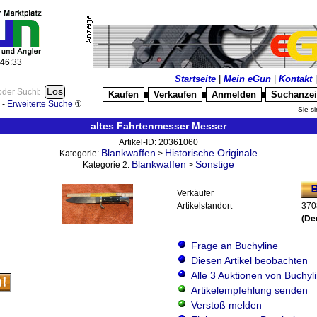
:46:34
Startseite
|
Mein eGun
|
Kontakt
Kaufen
Verkaufen
Anmelden
Suchanze
█
█
█
-
Erweiterte Suche
Sie si
altes Fahrtenmesser Messer
Artikel-ID: 20361060
Blankwaffen
Historische Originale
Kategorie:
>
Blankwaffen
Sonstige
Kategorie 2:
>
Verkäufer
Artikelstandort
370
(De
Frage an Buchyline
Diesen Artikel beobachten
Alle 3 Auktionen von Buchyl
Artikelempfehlung senden
Verstoß melden