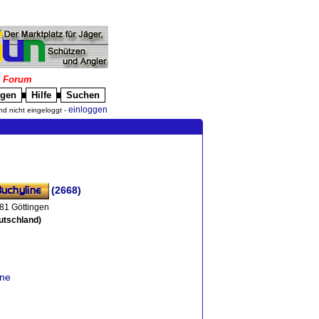
|
Forum
igen
Hilfe
Suchen
█
█
einloggen
nd nicht eingeloggt -
(2668)
81 Göttingen
utschland)
ine