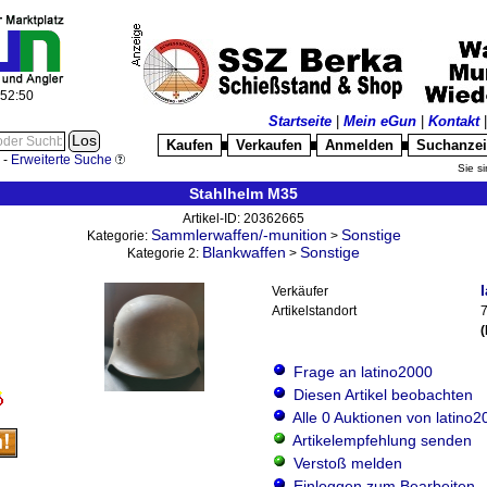
:52:51
Startseite
|
Mein eGun
|
Kontakt
Kaufen
Verkaufen
Anmelden
Suchanze
█
█
█
-
Erweiterte Suche
Sie si
Stahlhelm M35
Artikel-ID: 20362665
Sammlerwaffen/-munition
Sonstige
Kategorie:
>
Blankwaffen
Sonstige
Kategorie 2:
>
Verkäufer
Artikelstandort
7
Frage an latino2000
Diesen Artikel beobachten
Alle 0 Auktionen von latino2
Artikelempfehlung senden
Verstoß melden
Einloggen zum Bearbeiten