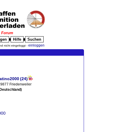
|
Forum
igen
Hilfe
Suchen
█
█
einloggen
nd nicht eingeloggt -
latino2000
(24)
9877 Friedenweiler
(Deutschland)
000