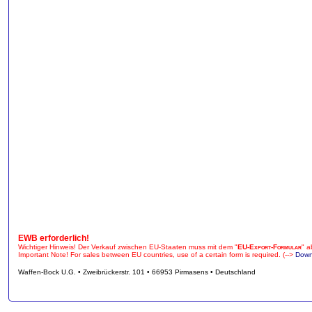
EWB erforderlich!
Wichtiger Hinweis! Der Verkauf zwischen EU-Staaten muss mit dem "
EU-Export-Formular
" a
Important Note! For sales between EU countries, use of a certain form is required. (-->
Down
Waffen-Bock U.G. • Zweibrückerstr. 101 • 66953 Pirmasens • Deutschland