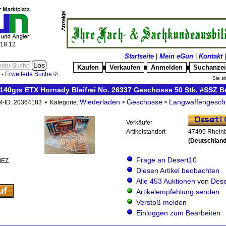
:18:13
Startseite
|
Mein eGun
|
Kontakt
Kaufen
Verkaufen
Anmelden
Suchanze
█
█
█
-
Erweiterte Suche
Sie si
/140grs ETX Hornady Bleifrei No. 26337 Geschosse 50 Stk. #SSZ B
Wiederladen
Geschosse
Langwaffengesch
el-ID: 20364183 • Kategorie:
>
>
Verkäufer
Artikelstandort
47495 Rhein
(Deutschland
Frage an Desert10
MEZ
Diesen Artikel beobachten
Alle 453 Auktionen von Des
Artikelempfehlung senden
Verstoß melden
Einloggen zum Bearbeiten