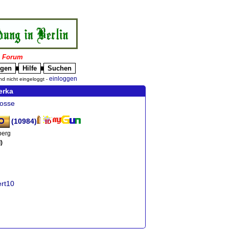
|
Forum
igen
Hilfe
Suchen
█
█
einloggen
nd nicht eingeloggt -
erka
osse
(10984)
berg
)
ert10