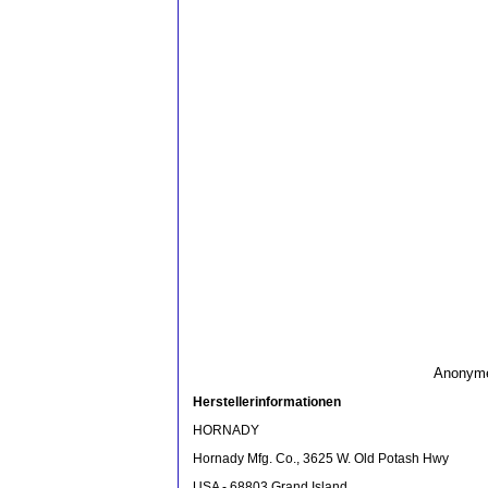
Anonyme 
Herstellerinformationen
HORNADY
Hornady Mfg. Co., 3625 W. Old Potash Hwy
USA - 68803 Grand Island