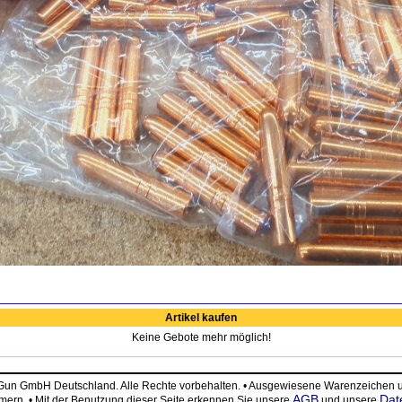
Artikel kaufen
Keine Gebote mehr möglich!
eGun GmbH Deutschland. Alle Rechte vorbehalten. • Ausgewiesene Warenzeiche
AGB
Dat
ümern. • Mit der Benutzung dieser Seite erkennen Sie unsere
und unsere