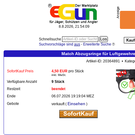
8.8.2026, 21:54:10
Schnellsuche
Kauf
Suchvorschläge sind
aus
-
Erweiterte Suche
Match Abzugsringe für Luftgeweh
Artikel-ID: 20364891 • Kateg
SofortKauf Preis
4,50 EUR
pro Stück
inkl. MwSt.
Verfügbare Anzahl
9 Stück
Restzeit
beendet
Ende
06.07.2026 19:19:04 MEZ
Einsehen
Gebote
verkauft (
)