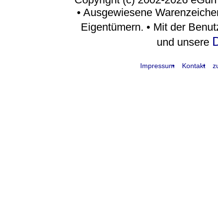
• Ausgewiesene Warenzeichen
Eigentümern. • Mit der Benu
D
und unsere
Impressum
Kontakt
z
request time: 0.004618 sec - runtime: 0.032342 sec