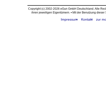
Copyright (c) 2002-2026 eGun GmbH Deutschland. Alle Re
ihren jeweiligen Eigentümern. • Mit der Benutzung dieser
Impressum
Kontakt
zur mo
request time: 0.004837 sec - runtime: 0.001988 sec