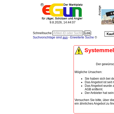
9.8.2026, 14:44:07
Schnellsuche
Kauf
Suchvorschläge sind
aus
-
Erweiterte Suche
Systemme
Der gewünscht
Mögliche Ursachen:
Sie haben sich bei de
Das Angebot ist seit
Das Angebot wurde a
AGB entfernt.
Der Anbieter hat sei
Versuchen Sie bitte, über di
ein ähnliches Angebot zu fin