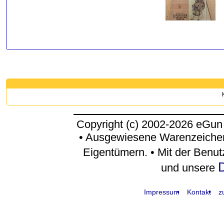
Copyright (c) 2002-2026 eGun
• Ausgewiesene Warenzeichen
Eigentümern. • Mit der Benu
D
und unsere
Impressum
Kontakt
z
request time: 0.005068 sec - runtime: 0.037262 sec