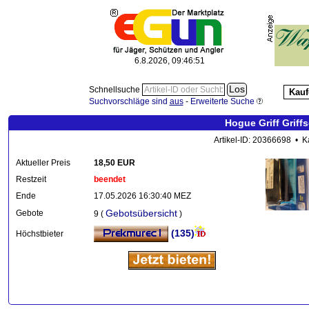
6.8.2026, 09:46:52
Schnellsuche
Kauf
Suchvorschläge sind
aus
-
Erweiterte Suche
Hogue Griff Grif
Artikel-ID: 20366698 • K
Aktueller Preis
18,50 EUR
Restzeit
beendet
Ende
17.05.2026 16:30:40 MEZ
Gebotsübersicht
Gebote
9 (
)
(135)
Höchstbieter