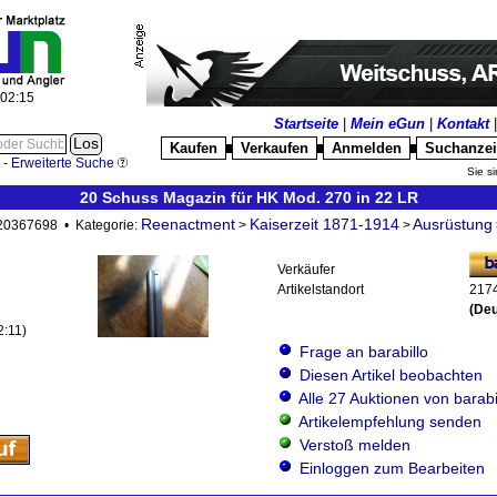
:02:16
Startseite
|
Mein eGun
|
Kontakt
Kaufen
Verkaufen
Anmelden
Suchanze
█
█
█
-
Erweiterte Suche
Sie si
20 Schuss Magazin für HK Mod. 270 in 22 LR
Reenactment
Kaiserzeit 1871-1914
Ausrüstung
: 20367698 • Kategorie:
>
>
Verkäufer
Artikelstandort
217
(Deu
2:11)
Frage an barabillo
Diesen Artikel beobachten
Alle 27 Auktionen von barabi
Artikelempfehlung senden
Verstoß melden
Einloggen zum Bearbeiten