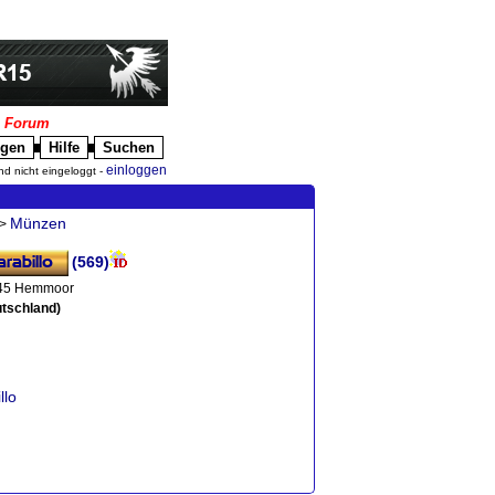
|
Forum
igen
Hilfe
Suchen
█
█
einloggen
nd nicht eingeloggt -
Münzen
>
(569)
45 Hemmoor
tschland)
llo