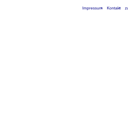
Impressum
Kontakt
z
request time: 0.004472 sec - runtime: 0.039940 sec