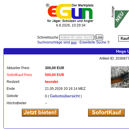
6.8.2026, 10:29:35
Schnellsuche
Kauf
Suchvorschläge sind
aus
-
Erweiterte Suche
Hege U
Artikel-ID: 203687
Aktueller Preis
300,00 EUR
SofortKauf Preis
500,00 EUR
Restzeit
beendet
Ende
21.05.2026 20:16:14 MEZ
Gebotsübersicht
Gebote
0 (
)
Höchstbieter
--