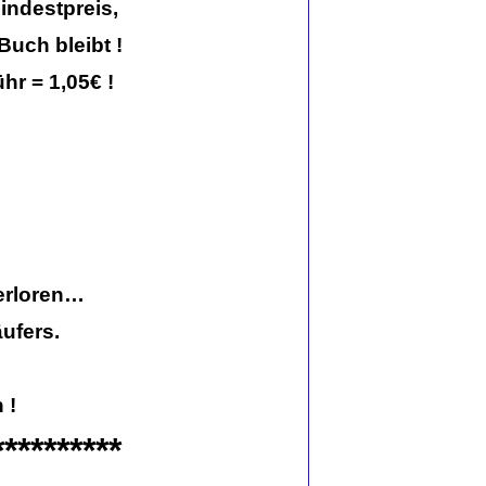
Mindestpreis,
Buch bleibt !
hr = 1,05€ !
verloren…
ufers.
 !
**********