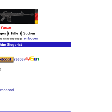
|
Forum
igen
Hilfe
Suchen
█
█
einloggen
nd nicht eingeloggt -
him Siegerist
(3658)
)
twoodcool