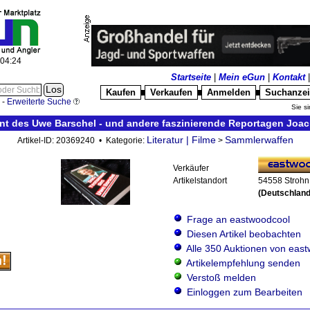
:04:24
Startseite
|
Mein eGun
|
Kontakt
Kaufen
Verkaufen
Anmelden
Suchanze
█
█
█
-
Erweiterte Suche
Sie si
t des Uwe Barschel - und andere faszinierende Reportagen Joac
Literatur | Filme
Sammlerwaffen
Artikel-ID: 20369240 • Kategorie:
>
Verkäufer
Artikelstandort
54558 Strohn
(Deutschland
Frage an eastwoodcool
Diesen Artikel beobachten
Alle 350 Auktionen von eas
Artikelempfehlung senden
Verstoß melden
Einloggen zum Bearbeiten