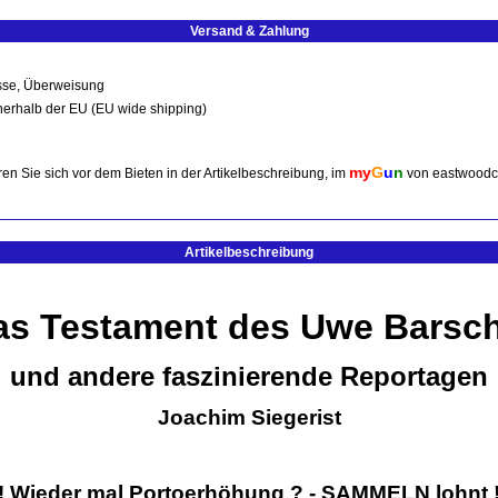
Versand & Zahlung
sse, Überweisung
nerhalb der EU (EU wide shipping)
my
G
u
n
en Sie sich vor dem Bieten in der Artikelbeschreibung, im
von eastwoodc
Artikelbeschreibung
as Testament des Uwe Barsch
und andere faszinierende Reportagen
Joachim Siegerist
! Wieder mal Portoerhöhung ? - SAMMELN lohnt 