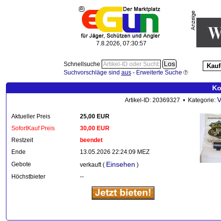
7.8.2026, 07:30:58
Schnellsuche
Kauf
Suchvorschläge sind
aus
-
Erweiterte Suche
Ko
V
Artikel-ID: 20369327 • Kategorie:
Aktueller Preis
25,00 EUR
SofortKauf Preis
30,00 EUR
Restzeit
beendet
Ende
13.05.2026 22:24:09 MEZ
Einsehen
Gebote
verkauft (
)
Höchstbieter
--