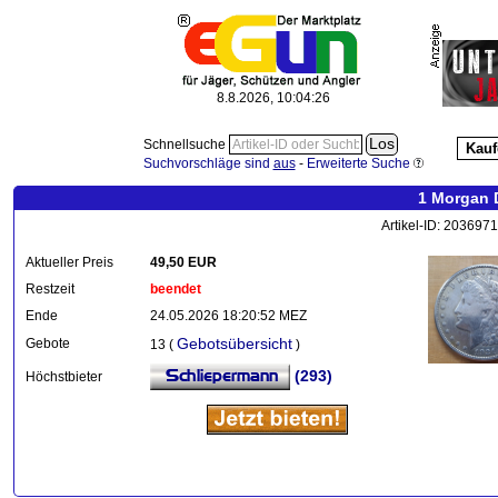
8.8.2026, 10:04:27
Schnellsuche
Kauf
Suchvorschläge sind
aus
-
Erweiterte Suche
1 Morgan 
Artikel-ID: 203697
Aktueller Preis
49,50 EUR
Restzeit
beendet
Ende
24.05.2026 18:20:52 MEZ
Gebotsübersicht
Gebote
13 (
)
(293)
Höchstbieter