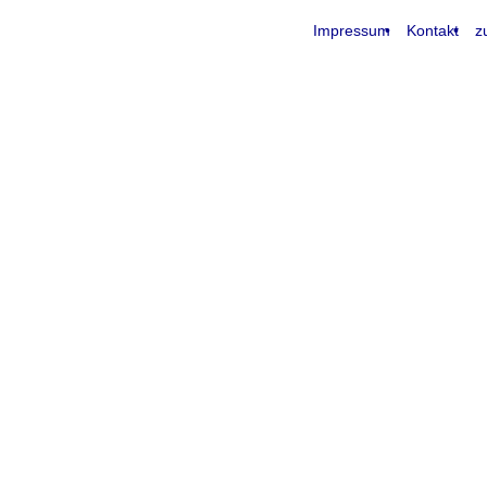
Impressum
Kontakt
z
request time: 0.004656 sec - runtime: 0.021983 sec