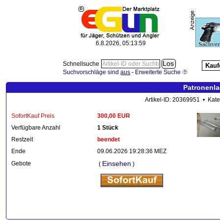
6.8.2026, 05:14:00
Schnellsuche
Kauf
Suchvorschläge sind
aus
-
Erweiterte Suche
Patronenla
Artikel-ID: 20369951 • Kate
SofortKauf Preis
300,00 EUR
Verfügbare Anzahl
1 Stück
Restzeit
beendet
Ende
09.06.2026 19:28:36 MEZ
Einsehen
Gebote
(
)