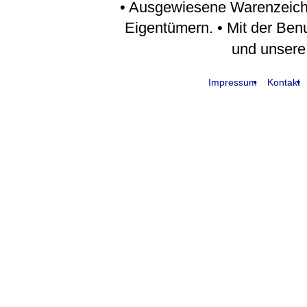
• Ausgewiesene Warenzeich
Eigentümern. • Mit der Ben
und unser
Impressum
Kontakt
request time: 0.005405 sec - runtime: 0.046499 sec