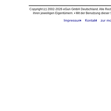
Copyright (c) 2002-2026 eGun GmbH Deutschland. Alle Re
ihren jeweiligen Eigentümern. • Mit der Benutzung dieser
Impressum
Kontakt
zur mo
request time: 0.004856 sec - runtime: 0.017911 sec