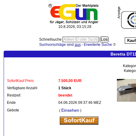
10.8.2026, 03:15:29
Schnellsuche
Kauf
Suchvorschläge sind
aus
-
Erweiterte Suche
Beretta DT11
Kategor
Kategor
SofortKauf Preis
7.500,00 EUR
Verfügbare Anzahl
1 Stück
Restzeit
beendet
Ende
04.06.2026 09:37:46 MEZ
Einsehen
Gebote
(
)