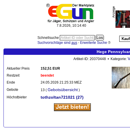
7.8.2026, 10:14:41
Schnellsuche
Kauf
Suchvorschläge sind
aus
-
Erweiterte Suche
Hege Pennsylvani
V
Artikel-ID: 20370448 • Kategorie:
Aktueller Preis
152,51 EUR
Restzeit
beendet
Ende
24.05.2026 21:25:33 MEZ
Gebotsübersicht
Gebote
13 (
)
tothzoltan721021
(27)
Höchstbieter