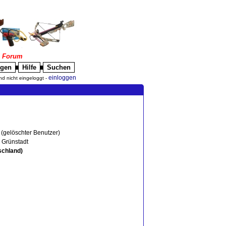
|
Forum
igen
Hilfe
Suchen
█
█
einloggen
nd nicht eingeloggt -
 (gelöschter Benutzer)
 Grünstadt
schland)