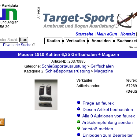
:56:40
Startseite
|
Mein eGun
|
Kontakt
Kaufen
Verkaufen
Anmelden
Suchanze
█
█
█
-
Erweiterte Suche
Sie si
Mauser 1910 Kaliber 6,35 Griffschalen + Magazin
Artikel-ID: 20370985
Schießsportausrüstung
Griffschalen
Kategorie:
>
Schießsportausrüstung
Magazine
Kategorie 2:
>
Verkäufer
feurex
Artikelstandort
67269
(Deut
Z
Frage an feurex
Diesen Artikel beobachten
Alle 0 Auktionen von feurex
Artikelempfehlung senden
Verstoß melden
Einloggen zum Bearbeiten