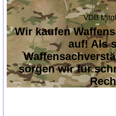
VDB Mitg
Wir kaufen Waffen
auf! Als 
Waffensachverstä
sorgen wir für sch
Rech