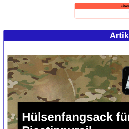
abwe
B
Arti
Hülsenfangsack für