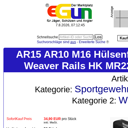
7.8.2026, 07:12:47
Schnellsuche
Kauf
Suchvorschläge sind
aus
-
Erweiterte Suche
AR15 AR10 M16 Hülsenf
Weaver Rails HK MR2
Arti
Sportgeweh
Kategorie:
W
Kategorie 2:
SofortKauf Preis
34,90 EUR
pro Stück
inkl. MwSt.