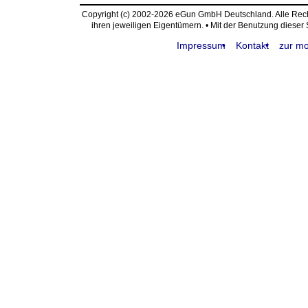
Copyright (c) 2002-2026 eGun GmbH Deutschland. Alle Re
ihren jeweiligen Eigentümern. • Mit der Benutzung dieser
Impressum
Kontakt
zur mo
request time: 0.004686 sec - runtime: 0.047351 sec