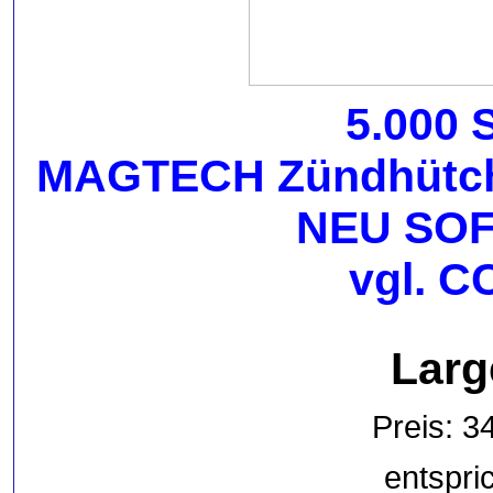
5.000 
MAGTECH Zündhütche
NEU SO
vgl. C
Larg
Preis: 3
entspri