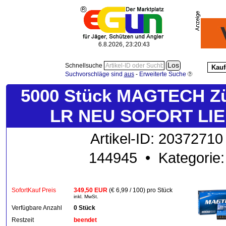
6.8.2026, 23:20:44
Schnellsuche
Kauf
Suchvorschläge sind
aus
-
Erweiterte Suche
5000 Stück MAGTECH Zün
LR NEU SOFORT LIEF
Artikel-ID: 20372710
144945 • Kategorie
SofortKauf Preis
349,50 EUR
(€ 6,99 / 100) pro Stück
inkl. MwSt.
Verfügbare Anzahl
0 Stück
Restzeit
beendet