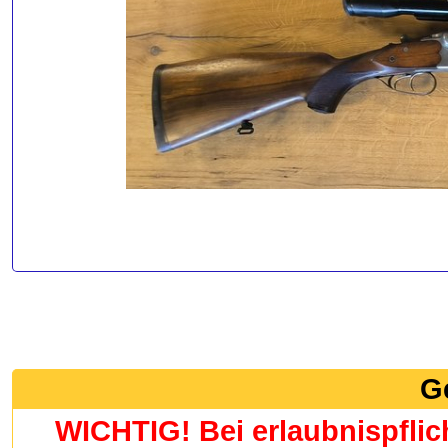
G
WICHTIG! Bei erlaubnispflic