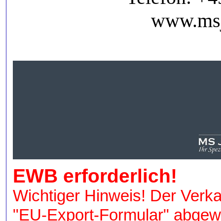
www.msj
EWB erforderlich!
Wichtiger Hinweis! Der Ver
"EU-Export-Formular" abgewi