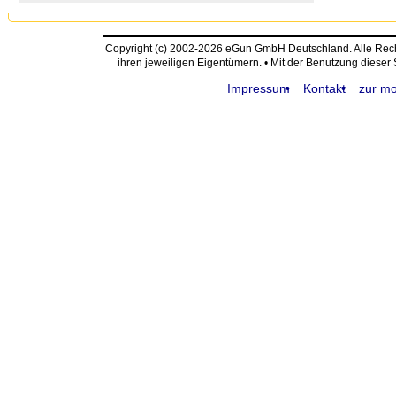
Copyright (c) 2002-2026 eGun GmbH Deutschland. Alle Re
ihren jeweiligen Eigentümern. • Mit der Benutzung dieser
Impressum
Kontakt
zur mo
request time: 0.004997 sec - runtime: 0.020292 sec