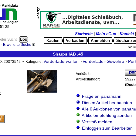
:51:36
Startseite
|
Mein eGun
|
Kontakt
Kaufen
Verkaufen
Anmelden
Suchanze
█
█
█
-
Erweiterte Suche
Sie si
Sharps IAB .45
Vorderladerwaffen
Vorderlader-Gewehre
Per
-ID: 20373542 • Kategorie:
>
>
Verkäufer
Artikelstandort
59227
(Deut
Z
Frage an panamanni
Diesen Artikel beobachten
Alle 0 Auktionen von panam
Artikelempfehlung senden
Verstoß melden
Einloggen zum Bearbeiten