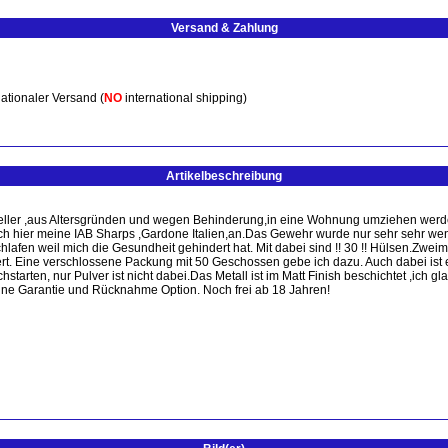
Versand & Zahlung
ationaler Versand (
NO
international shipping)
Artikelbeschreibung
ller ,aus Altersgründen und wegen Behinderung,in eine Wohnung umziehen werde ha
ich hier meine IAB Sharps ,Gardone Italien,an.Das Gewehr wurde nur sehr sehr we
hlafen weil mich die Gesundheit gehindert hat. Mit dabei sind !! 30 !! Hülsen.Zwei
rt. Eine verschlossene Packung mit 50 Geschossen gebe ich dazu. Auch dabei ist e
rten, nur Pulver ist nicht dabei.Das Metall ist im Matt Finish beschichtet ,ich gl
 ohne Garantie und Rücknahme Option. Noch frei ab 18 Jahren!