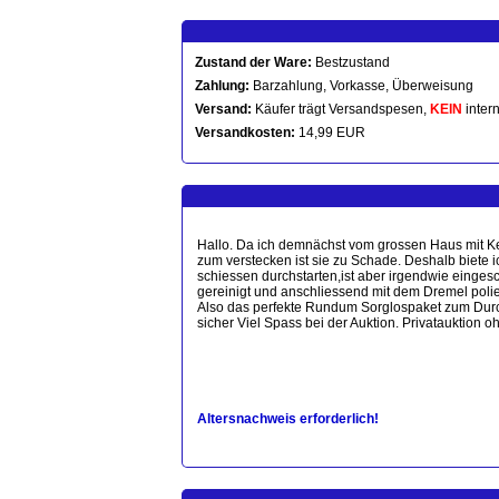
Zustand der Ware:
Bestzustand
Zahlung:
Barzahlung, Vorkasse, Überweisung
Versand:
Käufer trägt Versandspesen,
KEIN
intern
Versandkosten:
14,99 EUR
Hallo. Da ich demnächst vom grossen Haus mit Ke
zum verstecken ist sie zu Schade. Deshalb biete 
schiessen durchstarten,ist aber irgendwie eingesc
gereinigt und anschliessend mit dem Dremel polie
Also das perfekte Rundum Sorglospaket zum Durchsta
sicher Viel Spass bei der Auktion. Privatauktion
Altersnachweis erforderlich!