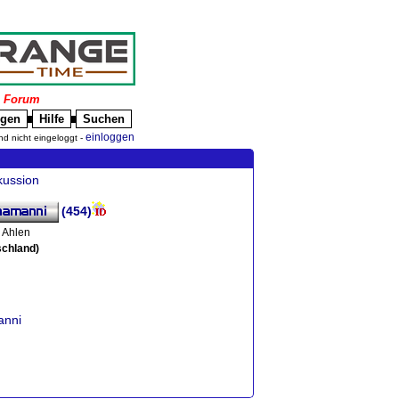
|
Forum
igen
Hilfe
Suchen
█
█
einloggen
nd nicht eingeloggt -
kussion
(454)
 Ahlen
schland)
anni