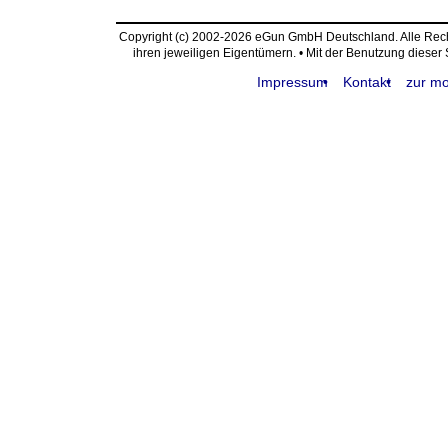
Copyright (c) 2002-2026 eGun GmbH Deutschland. Alle Re
ihren jeweiligen Eigentümern. • Mit der Benutzung dieser
Impressum
Kontakt
zur mo
request time: 0.004576 sec - runtime: 0.017412 sec