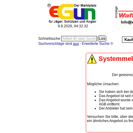
8.8.2026, 04:32:32
Schnellsuche
Kauf
Suchvorschläge sind
aus
-
Erweiterte Suche
Systemme
Der gewünscht
Mögliche Ursachen:
Sie haben sich bei de
Das Angebot ist seit
Das Angebot wurde a
AGB entfernt.
Der Anbieter hat sei
Versuchen Sie bitte, über di
ein ähnliches Angebot zu fin