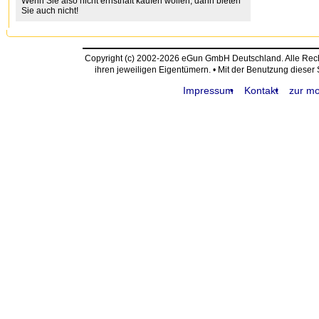
Wenn Sie also nicht ernsthaft kaufen wollen, dann bieten
Sie auch nicht!
Copyright (c) 2002-2026 eGun GmbH Deutschland. Alle Re
ihren jeweiligen Eigentümern. • Mit der Benutzung dieser
Impressum
Kontakt
zur mo
request time: 0.004414 sec - runtime: 0.037836 sec