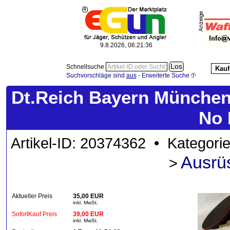
9.8.2026, 06:21:37
Schnellsuche
Kauf
Suchvorschläge sind
aus
-
Erweiterte Suche
Dt.Reich Bayern München
No 
Artikel-ID: 20374362 • Kategori
Ausrü
>
Aktueller Preis
35,00 EUR
inkl. MwSt.
SofortKauf Preis
39,00 EUR
inkl. MwSt.