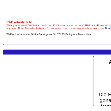
EWB erforderlich!
Wichtiger Hinweis! Der Verkauf zwischen EU-Staaten muss mit dem "
EU-Export-Formular
" a
Important Note! For sales between EU countries, use of a certain form is required. (-->
Down
Waffen Lachenmaier GbR • Entengasse 5 • 76275 Ettlingen • Deutschland