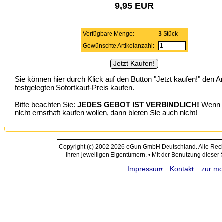
9,95 EUR
Verfügbare Menge:
3
Stück
Gewünschte Artikelanzahl:
Sie können hier durch Klick auf den Button "Jetzt kaufen!" den A
festgelegten Sofortkauf-Preis kaufen.
Bitte beachten Sie:
JEDES GEBOT IST VERBINDLICH!
Wenn S
nicht ernsthaft kaufen wollen, dann bieten Sie auch nicht!
Copyright (c) 2002-2026 eGun GmbH Deutschland. Alle Re
ihren jeweiligen Eigentümern. • Mit der Benutzung dieser
Impressum
Kontakt
zur mo
request time: 0.004478 sec - runtime: 0.041241 sec