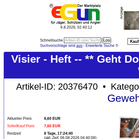
6.8.2026, 02:40:13
Schnellsuche
Kauf
Suchvorschläge sind
aus
-
Erweiterte Suche
Visier - Heft -- ** Geht 
Artikel-ID: 20376470 • Katego
Geweh
Aktueller Preis
6,60 EUR
SofortKauf Preis
7,60 EUR
Restzeit
8 Tage, 17:24:40
(akt. Zeit: 06.08.2026 04:40:08)