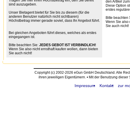
Tragen Sie hier Ihren Höchstbetrag ein, den Sie bereit
den Artikel zum
sind auszugeben.
Diese Option st
erstes reguläre
Unser Bietagent bietet für Sie bis zu diesem (für die
anderen Benutzer natürlich nicht sichtbaren)
Bitte beachten 
Höchstbetrag immer gerade soviel, dass Ihr Angebot führt.
Wenn Sie also n
Sie auch nicht!
Bei gleichen Angeboten führt dieses, welches als erstes
eingegangen ist.
Bitte beachten Sie:
JEDES GEBOT IST VERBINDLICH!
Wenn Sie also nicht ernsthaft kaufen wollen, dann bieten
Sie auch nicht!
Copyright (c) 2002-2026 eGun GmbH Deutschland. Alle Re
ihren jeweiligen Eigentümern. • Mit der Benutzung dieser
Impressum
Kontakt
zur mo
request time: 0.005628 sec - runtime: 0.051804 sec