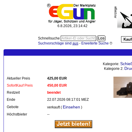
6.8.2026, 23:14:42
Schnellsuche
Kauf
Suchvorschläge sind
aus
-
Erweiterte Suche
Schie
Kategorie:
Dru
Kategorie 2:
Aktueller Preis
425,00 EUR
SofortKauf Preis
450,00 EUR
Restzeit
beendet
Ende
22.07.2026 08:17:01 MEZ
Einsehen
Gebote
verkauft (
)
Höchstbieter
--