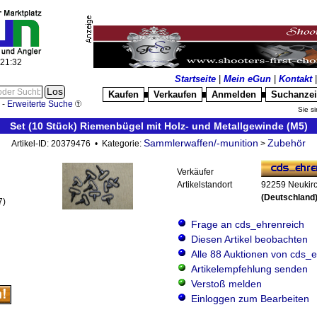
:21:33
Startseite
|
Mein eGun
|
Kontakt
Kaufen
Verkaufen
Anmelden
Suchanze
█
█
█
-
Erweiterte Suche
Sie si
Set (10 Stück) Riemenbügel mit Holz- und Metallgewinde (M5)
Sammlerwaffen/-munition
Zubehör
Artikel-ID: 20379476 • Kategorie:
>
Verkäufer
Artikelstandort
92259 Neukir
(Deutschland
7)
Frage an cds_ehrenreich
Diesen Artikel beobachten
Alle 88 Auktionen von cds_
Artikelempfehlung senden
Verstoß melden
Einloggen zum Bearbeiten