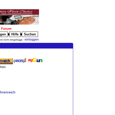
|
Forum
igen
Hilfe
Suchen
█
█
einloggen
nd nicht eingeloggt -
(4935)
chen
)
ehrenreich