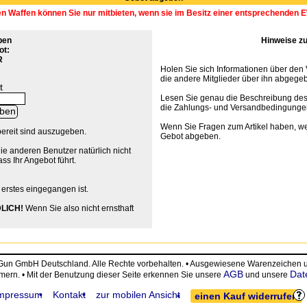
en Waffen können Sie nur mitbieten, wenn sie im Besitz einer entsprechenden
ben
Hinweise zu
ot:
R
Holen Sie sich Informationen über den
die andere Mitglieder über ihn abgege
t
Lesen Sie genau die Beschreibung des
die Zahlungs- und Versandbedingunge
Wenn Sie Fragen zum Artikel haben, we
bereit sind auszugeben.
Gebot abgeben.
die anderen Benutzer natürlich nicht
ss Ihr Angebot führt.
 erstes eingegangen ist.
LICH!
Wenn Sie also nicht ernsthaft
eGun GmbH Deutschland. Alle Rechte vorbehalten. • Ausgewiesene Warenzeiche
AGB
Dat
ümern. • Mit der Benutzung dieser Seite erkennen Sie unsere
und unsere
mpressum
Kontakt
zur mobilen Ansicht
einen Kauf widerrufen