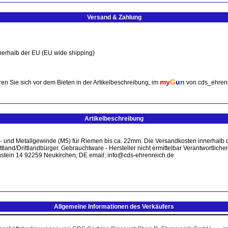
Versand & Zahlung
nerhalb der EU (EU wide shipping)
my
G
u
n
en Sie sich vor dem Bieten in der Artikelbeschreibung, im
von cds_ehren
Artikelbeschreibung
- und Metallgewinde (M5) für Riemen bis ca. 22mm. Die Versandkosten innerhalb d
ttland/Drittlandbürger. Gebrauchtware - Hersteller nicht ermittelbar Verantwortli
stein 14 92259 Neukirchen, DE email: info@cds-ehrenreich.de
Allgemeine Informationen des Verkäufers