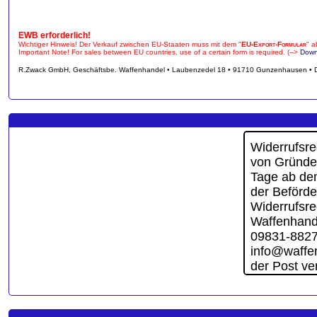
EWB erforderlich!
Wichtiger Hinweis! Der Verkauf zwischen EU-Staaten muss mit dem "
EU-Export-Formular
" a
Important Note! For sales between EU countries, use of a certain form is required. (-->
Down
R.Zwack GmbH, Geschäftsbe. Waffenhandel • Laubenzedel 18 • 91710 Gunzenhausen • 