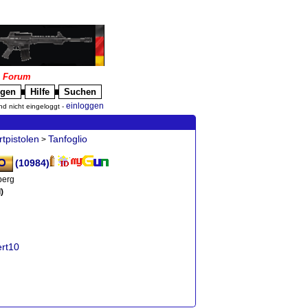
|
Forum
igen
Hilfe
Suchen
█
█
einloggen
nd nicht eingeloggt -
tpistolen
Tanfoglio
>
(10984)
berg
)
ert10