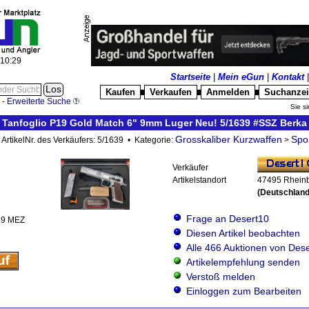
:10:30
Startseite
|
Mein eGun
|
Kontakt
Kaufen
Verkaufen
Anmelden
Suchanze
█
█
█
-
Erweiterte Suche
Sie si
Tanfoglio P19 Gold Match 6" 9mm Luger Neu! 5/1639 #SSZ Berka
Grosskaliber Kurzwaffen
Spor
 ArtikelNr. des Verkäufers: 5/1639 • Kategorie:
>
Verkäufer
Artikelstandort
47495 Rhein
(Deutschland
Frage an Desert10
59 MEZ
Diesen Artikel beobachten
Alle 466 Auktionen von Des
Artikelempfehlung senden
Verstoß melden
Einloggen zum Bearbeiten