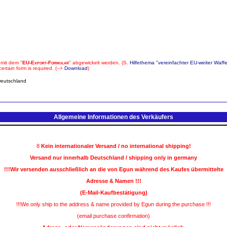
 mit dem "
EU-Export-Formular
" abgewickelt werden. (S.
Hilfethema "vereinfachter EU-weiter Waff
rtain form is required. (-->
Download
)
Deutschland
Allgemeine Informationen des Verkäufers