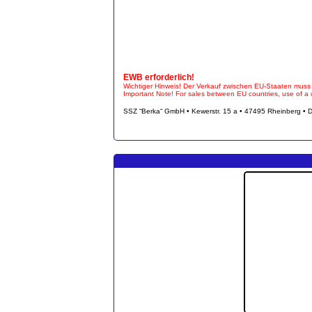
EWB erforderlich!
Wichtiger Hinweis! Der Verkauf zwischen EU-Staaten muss
Important Note! For sales between EU countries, use of a ce
SSZ “Berka“ GmbH • Kewerstr. 15 a • 47495 Rheinberg • 