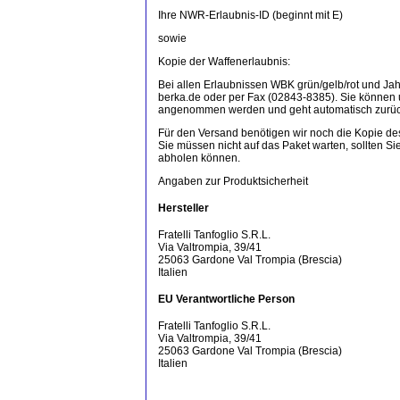
Ihre NWR-Erlaubnis-ID (beginnt mit E)
sowie
Kopie der Waffenerlaubnis:
Bei allen Erlaubnissen WBK grün/gelb/rot und Ja
berka.de oder per Fax (02843-8385). Sie können u
angenommen werden und geht automatisch zurüc
Für den Versand benötigen wir noch die Kopie d
Sie müssen nicht auf das Paket warten, sollten Si
abholen können.
Angaben zur Produktsicherheit
Hersteller
Fratelli Tanfoglio S.R.L.
Via Valtrompia, 39/41
25063 Gardone Val Trompia (Brescia)
Italien
EU Verantwortliche Person
Fratelli Tanfoglio S.R.L.
Via Valtrompia, 39/41
25063 Gardone Val Trompia (Brescia)
Italien