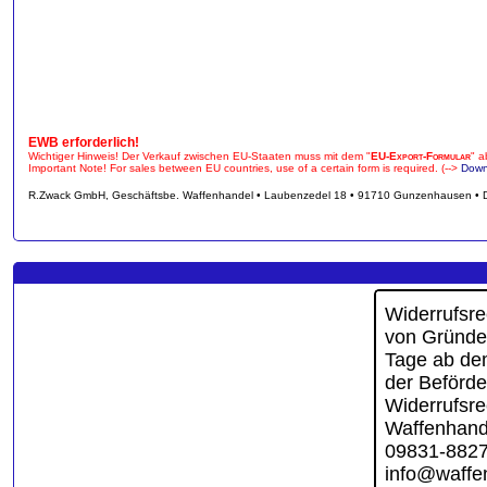
EWB erforderlich!
Wichtiger Hinweis! Der Verkauf zwischen EU-Staaten muss mit dem "
EU-Export-Formular
" a
Important Note! For sales between EU countries, use of a certain form is required. (-->
Down
R.Zwack GmbH, Geschäftsbe. Waffenhandel • Laubenzedel 18 • 91710 Gunzenhausen • 