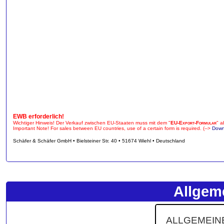
EWB erforderlich!
Wichtiger Hinweis! Der Verkauf zwischen EU-Staaten muss mit dem "
EU-Export-Formular
" a
Important Note! For sales between EU countries, use of a certain form is required. (-->
Down
Schäfer & Schäfer GmbH • Bielsteiner Str. 40 • 51674 Wiehl • Deutschland
Allgem