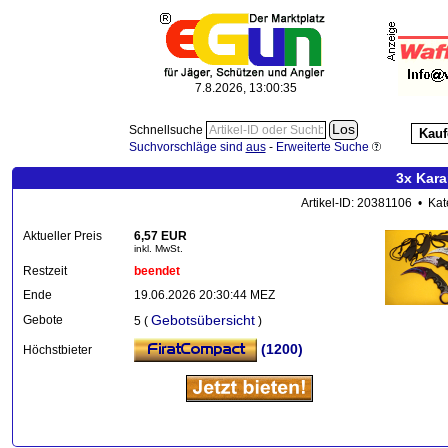
7.8.2026, 13:00:36
Schnellsuche
Kauf
Suchvorschläge sind
aus
-
Erweiterte Suche
3x Kar
Artikel-ID: 20381106 • Kat
Aktueller Preis
6,57 EUR
inkl. MwSt.
Restzeit
beendet
Ende
19.06.2026 20:30:44 MEZ
Gebotsübersicht
Gebote
5 (
)
(1200)
Höchstbieter