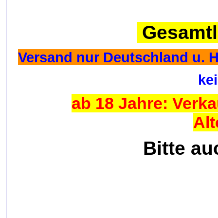
Gesamtlä
Versand nur Deutschland u. He
ke
ab 18 Jahre: Verka
Al
Bitte a