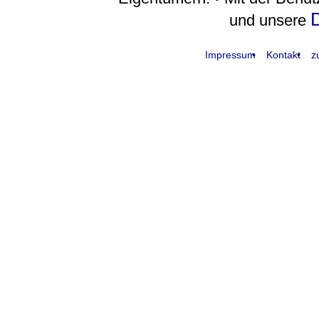
D
und unsere
Impressum
Kontakt
z
request time: 0.004694 sec - runtime: 0.033452 sec