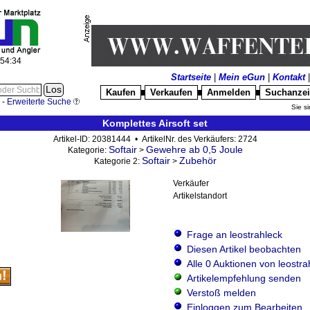
:54:35
Startseite
|
Mein eGun
|
Kontakt
Kaufen
Verkaufen
Anmelden
Suchanze
█
█
█
-
Erweiterte Suche
Sie si
Komplettes Airsoft set
Artikel-ID: 20381444 • ArtikelNr. des Verkäufers: 2724
Softair
Gewehre ab 0,5 Joule
Kategorie:
>
Softair
Zubehör
Kategorie 2:
>
Verkäufer
Artikelstandort
Frage an leostrahleck
Diesen Artikel beobachten
Alle 0 Auktionen von leostra
Artikelempfehlung senden
Verstoß melden
Einloggen zum Bearbeiten