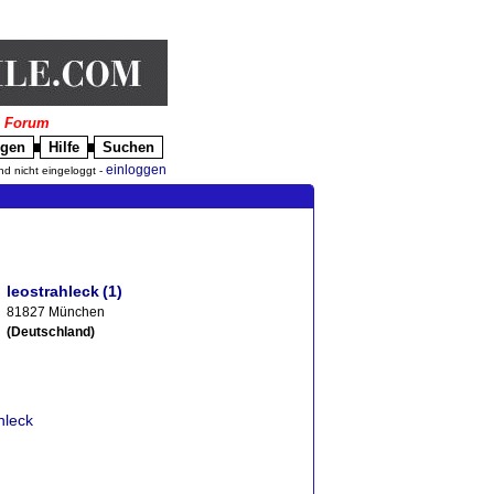
|
Forum
igen
Hilfe
Suchen
█
█
einloggen
nd nicht eingeloggt -
leostrahleck
(1)
81827 München
(Deutschland)
hleck