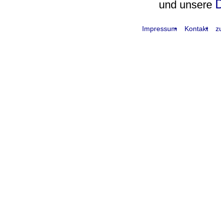
D
und unsere
Impressum
Kontakt
z
request time: 0.004404 sec - runtime: 0.039831 sec