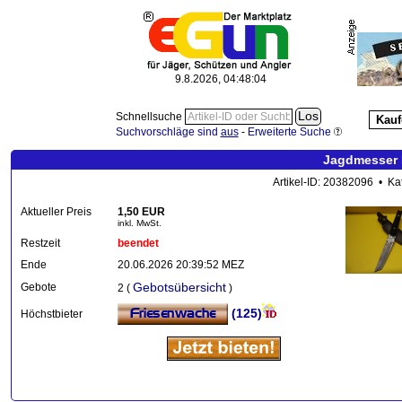
9.8.2026, 04:48:05
Schnellsuche
Kauf
Suchvorschläge sind
aus
-
Erweiterte Suche
Jagdmesser 
Artikel-ID: 20382096 • Ka
Aktueller Preis
1,50 EUR
inkl. MwSt.
Restzeit
beendet
Ende
20.06.2026 20:39:52 MEZ
Gebotsübersicht
Gebote
2 (
)
(125)
Höchstbieter