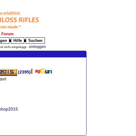
|
Forum
igen
Hilfe
Suchen
█
█
einloggen
nd nicht eingeloggt -
(2395)
dorf
ashop2015