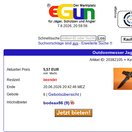
7.8.2026, 20:59:56
Schnellsuche
Kauf
Suchvorschläge sind
aus
-
Erweiterte Suche
Outdoormesser Jag
Artikel-ID: 20382105 • Ka
Aktueller Preis
5,57 EUR
inkl. MwSt.
Restzeit
beendet
Ende
20.06.2026 20:42:46 MEZ
Gebotsübersicht
Gebote
6 (
)
Höchstbieter
bodeax86
(9)