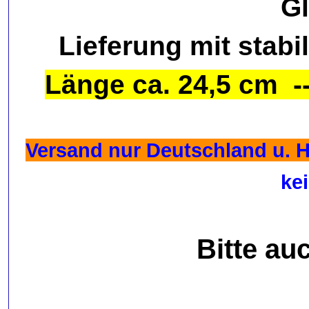
G
Lieferung mit stabi
Länge ca. 24,5 cm -
Versand nur Deutschland u. He
ke
Bitte au