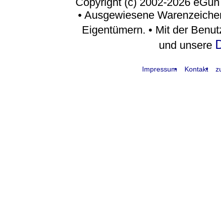
Copyright (c) 2002-2026 eGun
• Ausgewiesene Warenzeichen
Eigentümern. • Mit der Benu
D
und unsere
Impressum
Kontakt
z
request time: 0.004313 sec - runtime: 0.025803 sec