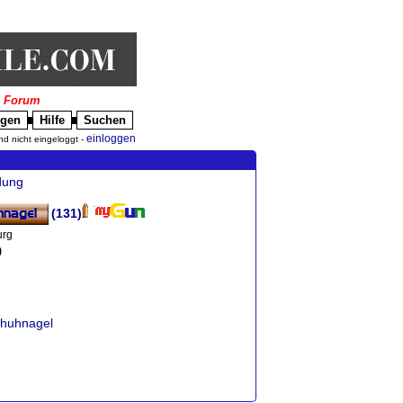
|
Forum
igen
Hilfe
Suchen
█
█
einloggen
nd nicht eingeloggt -
dung
(131)
urg
)
chuhnagel