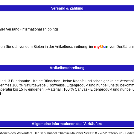
Versand & Zahlung
ler Versand (international shipping)
my
G
u
n
en Sie sich vor dem Bieten in der Artikelbeschreibung, im
von DerSchuhn
Artikelbeschreibung
en incl. 3 Bundhaube - Keine Bündchen , keine Knöpfe und schon gar keine Verschnü
enehmes 100 % Naturgewebe , Rohweiss, Eigenprodukt und nur bei uns zu bekomme
peratur bis 15 % eingehen . -Material : 100 % Canvas - Eigenprodukt und nur bei 
 -
Allgemeine Informationen des Verkäufers