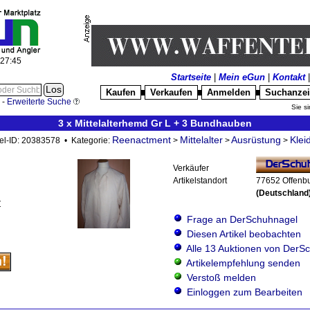
:27:46
Startseite
|
Mein eGun
|
Kontakt
Kaufen
Verkaufen
Anmelden
Suchanze
█
█
█
-
Erweiterte Suche
Sie si
3 x Mittelalterhemd Gr L + 3 Bundhauben
Reenactment
Mittelalter
Ausrüstung
Klei
kel-ID: 20383578 • Kategorie:
>
>
>
Verkäufer
Artikelstandort
77652 Offenb
(Deutschland
Z
Frage an DerSchuhnagel
Diesen Artikel beobachten
Alle 13 Auktionen von DerS
Artikelempfehlung senden
Verstoß melden
Einloggen zum Bearbeiten