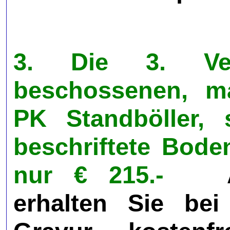
3. Die 3. Ver
beschossenen, ma
PK Standböller, 
beschriftete Bode
nur € 215.-
Als 
erhalten Sie be