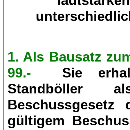
lautstarken
unterschiedli
1. Als Bausatz zum 
99.-
Sie erhalt
Standböller 
Beschussgesetz d
gültigem Beschus