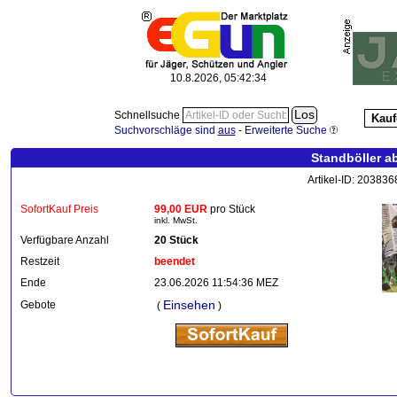
10.8.2026, 05:42:35
Schnellsuche
Kauf
Suchvorschläge sind
aus
-
Erweiterte Suche
Standböller a
Artikel-ID: 20383
SofortKauf Preis
99,00 EUR
pro Stück
inkl. MwSt.
Verfügbare Anzahl
20 Stück
Restzeit
beendet
Ende
23.06.2026 11:54:36 MEZ
Einsehen
Gebote
(
)