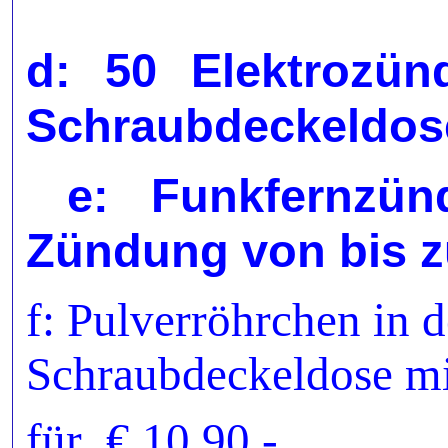
d: 50 Elektrozün
Schraubdeckeldos
e: Funkfernzün
Zündung von bis zu
f: Pulverröhrchen in d
Schraubdeckeldose mi
für € 10,90.-