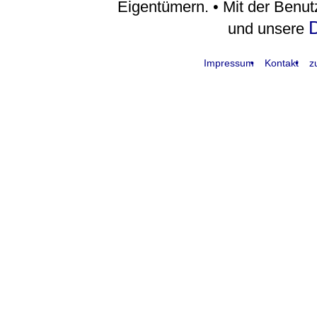
Eigentümern. • Mit der Benu
D
und unsere
Impressum
Kontakt
z
request time: 0.004471 sec - runtime: 0.047033 sec