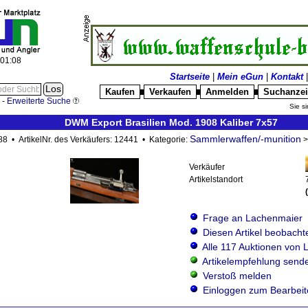
:01:09
Startseite
|
Mein eGun
|
Kontakt
Kaufen
Verkaufen
Anmelden
Suchanze
█
█
█
-
Erweiterte Suche
Sie si
DWM Export Brasilien Mod. 1908 Kaliber 7x57
Sammlerwaffen/-munition
88 • ArtikelNr. des Verkäufers: 12441 • Kategorie:
Verkäufer
Artikelstandort
Frage an Lachenmaier
Diesen Artikel beobacht
Alle 117 Auktionen von
Artikelempfehlung send
Verstoß melden
Einloggen zum Bearbeit