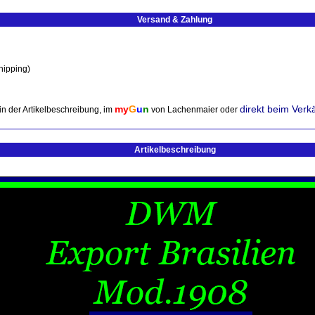
Versand & Zahlung
hipping)
my
G
u
n
direkt beim Verk
in der Artikelbeschreibung, im
von Lachenmaier oder
Artikelbeschreibung