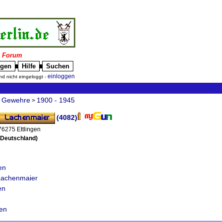
|
Forum
igen
Hilfe
Suchen
█
█
einloggen
nd nicht eingeloggt -
Gewehre
1900 - 1945
>
>
(4082)
76275 Ettlingen
(Deutschland)
en
 Lachenmaier
en
en