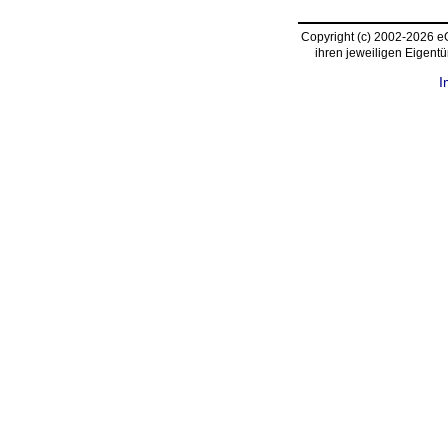
Copyright (c) 2002-2026 
ihren jeweiligen Eigent
I
request time: 0.004645 sec - runtime: 0.017900 sec