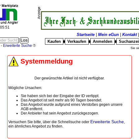
:05:51
Startseite
|
Mein eGun
|
Kontakt
Kaufen
Verkaufen
Anmelden
Suchanze
█
█
█
-
Erweiterte Suche
Sie si
Systemmeldung
Der gewünschte Artikel ist nicht verfügbar.
Mögliche Ursachen:
Sie haben sich bei der Eingabe der ID vertippt.
Das Angebot ist seit mehr als 90 Tagen beendet.
Das Angebot wurde aufgrund eines Verstoßes gegen unsere
AGB entfernt.
Der Anbieter hat sein Angebot zurückgezogen.
Erweiterte Suche
Versuchen Sie bitte, über die
Schnellsuche
oder
,
ein ähnliches Angebot zu finden.