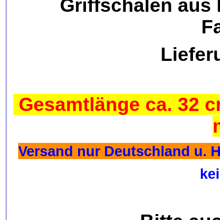
Griffschalen aus
F
Liefer
Gesamtlänge ca. 32 cm 
Versand nur Deutschland u. He
ke