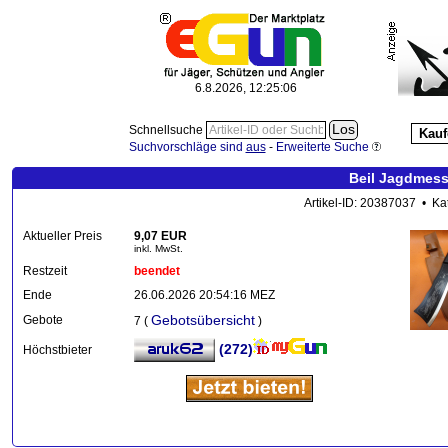
6.8.2026, 12:25:07
Schnellsuche
Kauf
Suchvorschläge sind
aus
-
Erweiterte Suche
Beil Jagdmess
Artikel-ID: 20387037 • Ka
Aktueller Preis
9,07 EUR
inkl. MwSt.
Restzeit
beendet
Ende
26.06.2026 20:54:16 MEZ
Gebotsübersicht
Gebote
7 (
)
(272)
Höchstbieter